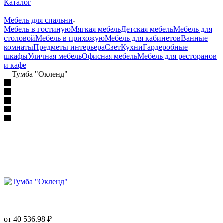
Каталог
—
Мебель для спальни
Мебель в гостиную
Мягкая мебель
Детская мебель
Мебель для
столовой
Мебель в прихожую
Мебель для кабинетов
Ванные
комнаты
Предметы интерьера
Свет
Кухни
Гардеробные
шкафы
Уличная мебель
Офисная мебель
Мебель для ресторанов
и кафе
—
Тумба "Окленд"
от 40 536.98
₽