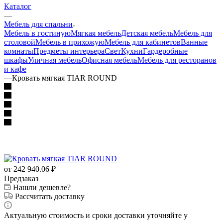
Каталог
—
Мебель для спальни
Мебель в гостиную
Мягкая мебель
Детская мебель
Мебель для
столовой
Мебель в прихожую
Мебель для кабинетов
Ванные
комнаты
Предметы интерьера
Свет
Кухни
Гардеробные
шкафы
Уличная мебель
Офисная мебель
Мебель для ресторанов
и кафе
—
Кровать мягкая TIAR ROUND
от 242 940.06
₽
Предзаказ
Нашли дешевле?
Рассчитать доставку
Актуальную стоимость и сроки доставки уточняйте у