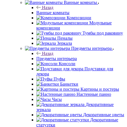
Ванные комнаты
Назад
Ванные комнаты
Композиции
Модульные
композиции
Тумбы под раковину
Пеналы
Зеркала
Предметы интерьера
Назад
Предметы интерьера
Консоли
Подставки для
декора
Пуфы
Банкетки
Картины и постеры
Настенные панно
Часы
Декоративные
зеркала
Декоративные цветы
Декоративные
статуэтки