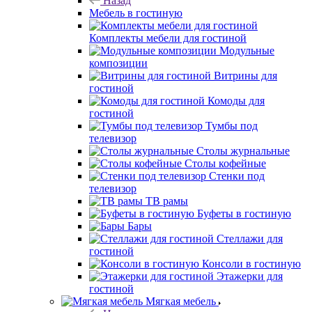
Назад
Мебель в гостиную
Комплекты мебели для гостиной
Модульные
композиции
Витрины для
гостиной
Комоды для
гостиной
Тумбы под
телевизор
Столы журнальные
Столы кофейные
Стенки под
телевизор
ТВ рамы
Буфеты в гостиную
Бары
Стеллажи для
гостиной
Консоли в гостиную
Этажерки для
гостиной
Мягкая мебель