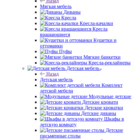
Назад
Мягкая мебель
Диваны
Кресла
Кресла-качалки
Кресла
вращающиеся
Кушетки и
оттоманки
Пуфы
Мягкие банкетки
Кресла-реклайнеры
Детская мебель
Назад
Детская мебель
Комплект
детской мебели
Модульные детские
Детские кровати
Детские кроватки
Детские диваны
Шкафы в
детскую комнату
Детские
письменные столы