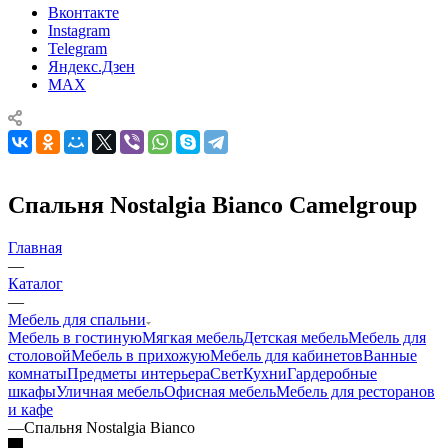
Вконтакте
Instagram
Telegram
Яндекс.Дзен
MAX
Спальня Nostalgia Bianco Camelgroup
Главная
—
Каталог
—
Мебель для спальни
Мебель в гостиную
Мягкая мебель
Детская мебель
Мебель для
столовой
Мебель в прихожую
Мебель для кабинетов
Ванные
комнаты
Предметы интерьера
Свет
Кухни
Гардеробные
шкафы
Уличная мебель
Офисная мебель
Мебель для ресторанов
и кафе
—
Спальня Nostalgia Bianco