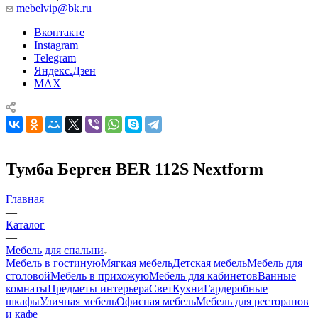
mebelvip@bk.ru
Вконтакте
Instagram
Telegram
Яндекс.Дзен
MAX
Тумба Берген BER 112S Nextform
Главная
—
Каталог
—
Мебель для спальни
Мебель в гостиную
Мягкая мебель
Детская мебель
Мебель для
столовой
Мебель в прихожую
Мебель для кабинетов
Ванные
комнаты
Предметы интерьера
Свет
Кухни
Гардеробные
шкафы
Уличная мебель
Офисная мебель
Мебель для ресторанов
и кафе