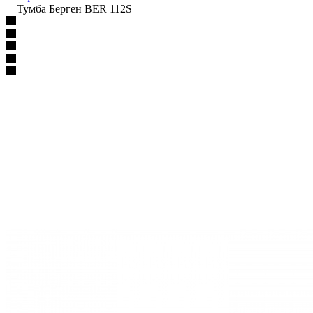
—
Тумба Берген BER 112S