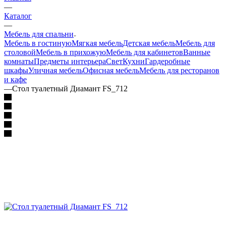
—
Каталог
—
Мебель для спальни
Мебель в гостиную
Мягкая мебель
Детская мебель
Мебель для
столовой
Мебель в прихожую
Мебель для кабинетов
Ванные
комнаты
Предметы интерьера
Свет
Кухни
Гардеробные
шкафы
Уличная мебель
Офисная мебель
Мебель для ресторанов
и кафе
—
Стол туалетный Диамант FS_712