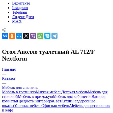
Вконтакте
Instagram
Telegram
Яндекс.Дзен
MAX
Стол Аполло туалетный AL 712/F
Nextform
Главная
—
Каталог
—
Мебель для спальни
Мебель в гостиную
Мягкая мебель
Детская мебель
Мебель для
столовой
Мебель в прихожую
Мебель для кабинетов
Ванные
комнаты
Предметы интерьера
Свет
Кухни
Гардеробные
шкафы
Уличная мебель
Офисная мебель
Мебель для ресторанов
и кафе