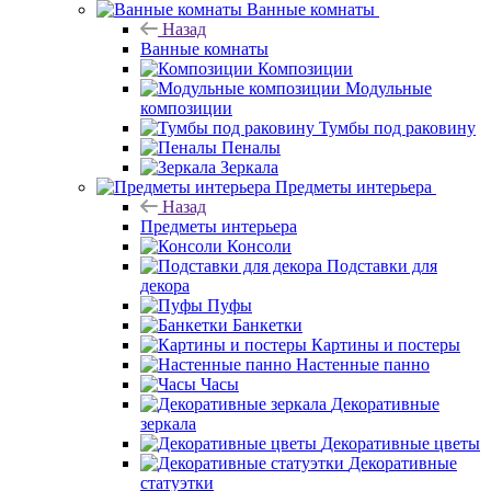
Ванные комнаты
Назад
Ванные комнаты
Композиции
Модульные
композиции
Тумбы под раковину
Пеналы
Зеркала
Предметы интерьера
Назад
Предметы интерьера
Консоли
Подставки для
декора
Пуфы
Банкетки
Картины и постеры
Настенные панно
Часы
Декоративные
зеркала
Декоративные цветы
Декоративные
статуэтки