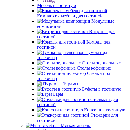
Назад
Мебель в гостиную
Комплекты мебели для гостиной
Модульные
композиции
Витрины для
гостиной
Комоды для
гостиной
Тумбы под
телевизор
Столы журнальные
Столы кофейные
Стенки под
телевизор
ТВ рамы
Буфеты в гостиную
Бары
Стеллажи для
гостиной
Консоли в гостиную
Этажерки для
гостиной
Мягкая мебель