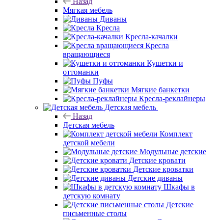
Назад
Мягкая мебель
Диваны
Кресла
Кресла-качалки
Кресла
вращающиеся
Кушетки и
оттоманки
Пуфы
Мягкие банкетки
Кресла-реклайнеры
Детская мебель
Назад
Детская мебель
Комплект
детской мебели
Модульные детские
Детские кровати
Детские кроватки
Детские диваны
Шкафы в
детскую комнату
Детские
письменные столы