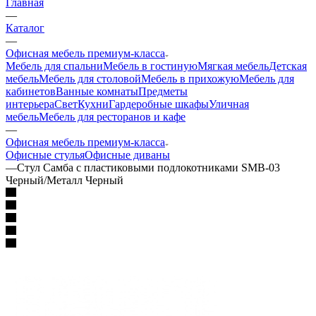
Главная
—
Каталог
—
Офисная мебель премиум-класса
Мебель для спальни
Мебель в гостиную
Мягкая мебель
Детская
мебель
Мебель для столовой
Мебель в прихожую
Мебель для
кабинетов
Ванные комнаты
Предметы
интерьера
Свет
Кухни
Гардеробные шкафы
Уличная
мебель
Мебель для ресторанов и кафе
—
Офисная мебель премиум-класса
Офисные стулья
Офисные диваны
—
Стул Самба с пластиковыми подлокотниками SMB-03
Черный/Металл Черный