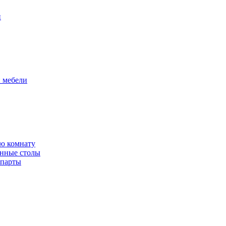
и
й мебели
ю комнату
енные столы
 парты