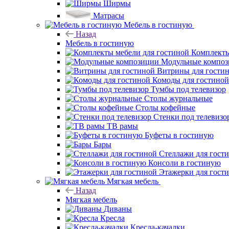
Ширмы
Матрасы
Мебель в гостиную
Назад
Мебель в гостиную
Комплекты
Модульные компо
Витрины для гости
Комоды для гостиной
Тумбы под телевизор
Столы журнальные
Столы кофейные
Стенки под телевизо
ТВ рамы
Буфеты в гостиную
Бары
Стеллажи для гост
Консоли в гостиную
Этажерки для гост
Мягкая мебель
Назад
Мягкая мебель
Диваны
Кресла
Кресла-качалки