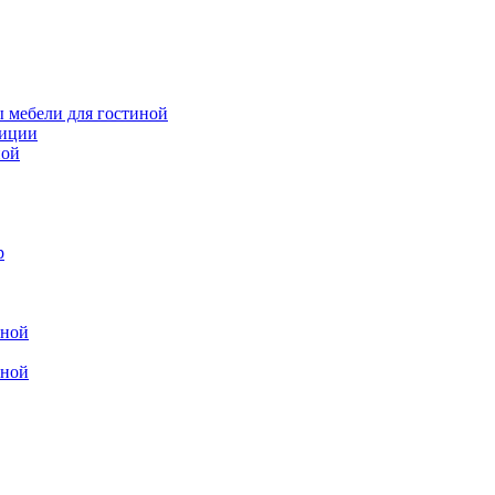
 мебели для гостиной
зиции
ной
р
иной
иной