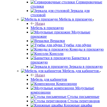
Сервировочные
столики
Зеркала для
столовой
Мебель в прихожую
Назад
Мебель в прихожую
Модульные
прихожие
Вешалки
Тумбы для обуви
Комоды в прихожую
Консоли
Банкетки в
прихожую
Зеркала в прихожую
Мебель для кабинетов
Назад
Мебель для кабинетов
Композиции
Модульные
композиции
Столы письменные
Столы переговоров
Книжные шкафы