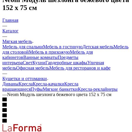
Neom Модуль шезлонга бежевого цвета
152 x 75 см
Главная
—
Каталог
—
Мягкая мебель
Мебель для спальни
Мебель в гостиную
Детская мебель
Мебель
для столовой
Мебель в прихожую
Мебель для
кабинетов
Ванные комнаты
Предметы
интерьера
Свет
Кухни
Гардеробные шкафы
Уличная
мебель
Офисная мебель
Мебель для ресторанов и кафе
—
Кушетки и оттоманки
Диваны
Кресла
Кресла-качалки
Кресла
вращающиеся
Пуфы
Мягкие банкетки
Кресла-реклайнеры
—
Neom Модуль шезлонга бежевого цвета 152 x 75 см