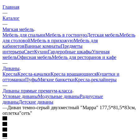
Главная
—
Каталог
—
Мягкая мебель
Мебель для спальни
Мебель в гостиную
Детская мебель
Мебель
для столовой
Мебель в прихожую
Мебель для
кабинетов
Ванные комнаты
Предметы
интерьера
Свет
Кухни
Гардеробные шкафы
Уличная
мебель
Офисная мебель
Мебель для ресторанов и кафе
—
Диваны
Кресла
Кресла-качалки
Кресла вращающиеся
Кушетки и
оттоманки
Пуфы
Мягкие банкетки
Кресла-реклайнеры
—
Диваны прямые премиум-класса
Угловые диваны
Модульные диваны
Радиусные
диваны
Детские диваны
—
Диван темно-серый двухместный "Марра" 177,5*81,5*83см,
оплетка"сеть"