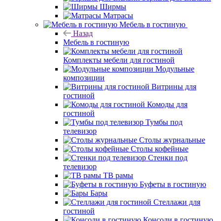
Ширмы
Матрасы
Мебель в гостиную
Назад
Мебель в гостиную
Комплекты мебели для гостиной
Модульные
композиции
Витрины для
гостиной
Комоды для
гостиной
Тумбы под
телевизор
Столы журнальные
Столы кофейные
Стенки под
телевизор
ТВ рамы
Буфеты в гостиную
Бары
Стеллажи для
гостиной
Консоли в гостиную