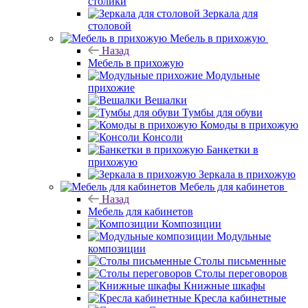
столики
Зеркала для
столовой
Мебель в прихожую
Назад
Мебель в прихожую
Модульные
прихожие
Вешалки
Тумбы для обуви
Комоды в прихожую
Консоли
Банкетки в
прихожую
Зеркала в прихожую
Мебель для кабинетов
Назад
Мебель для кабинетов
Композиции
Модульные
композиции
Столы письменные
Столы переговоров
Книжные шкафы
Кресла кабинетные