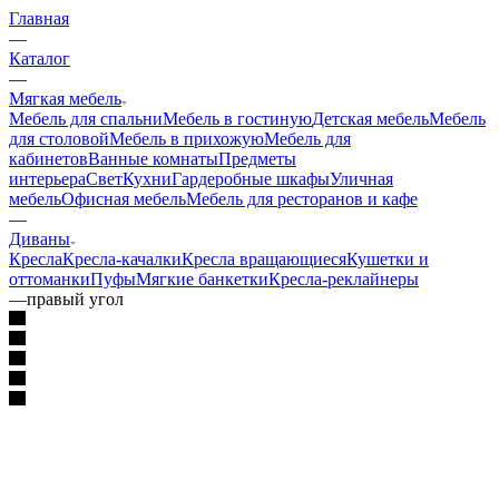
Главная
—
Каталог
—
Мягкая мебель
Мебель для спальни
Мебель в гостиную
Детская мебель
Мебель
для столовой
Мебель в прихожую
Мебель для
кабинетов
Ванные комнаты
Предметы
интерьера
Свет
Кухни
Гардеробные шкафы
Уличная
мебель
Офисная мебель
Мебель для ресторанов и кафе
—
Диваны
Кресла
Кресла-качалки
Кресла вращающиеся
Кушетки и
оттоманки
Пуфы
Мягкие банкетки
Кресла-реклайнеры
—
правый угол