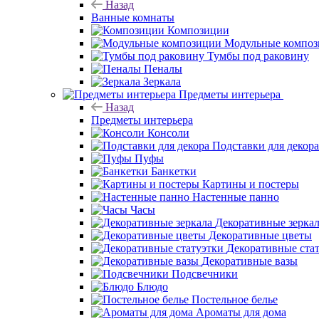
Назад
Ванные комнаты
Композиции
Модульные компо
Тумбы под раковину
Пеналы
Зеркала
Предметы интерьера
Назад
Предметы интерьера
Консоли
Подставки для декора
Пуфы
Банкетки
Картины и постеры
Настенные панно
Часы
Декоративные зерка
Декоративные цветы
Декоративные ста
Декоративные вазы
Подсвечники
Блюдо
Постельное белье
Ароматы для дома