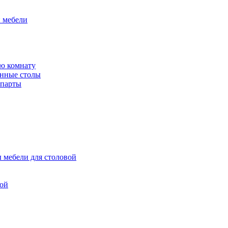
й мебели
ю комнату
енные столы
 парты
 мебели для столовой
вой