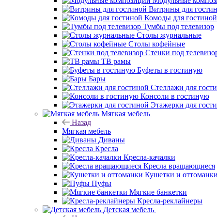
Модульные компо
Витрины для гости
Комоды для гостиной
Тумбы под телевизор
Столы журнальные
Столы кофейные
Стенки под телевизо
ТВ рамы
Буфеты в гостиную
Бары
Стеллажи для гост
Консоли в гостиную
Этажерки для гост
Мягкая мебель
Назад
Мягкая мебель
Диваны
Кресла
Кресла-качалки
Кресла вращающиеся
Кушетки и оттоманк
Пуфы
Мягкие банкетки
Кресла-реклайнеры
Детская мебель