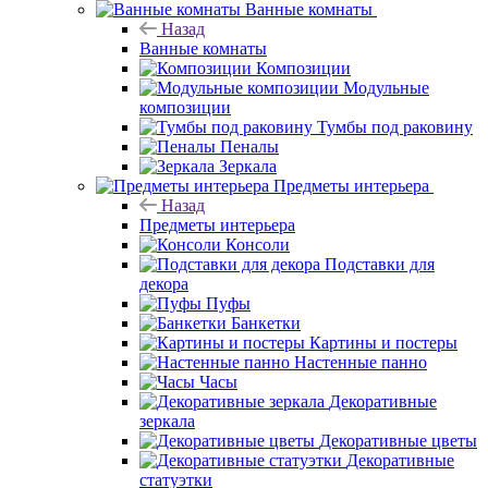
Ванные комнаты
Назад
Ванные комнаты
Композиции
Модульные
композиции
Тумбы под раковину
Пеналы
Зеркала
Предметы интерьера
Назад
Предметы интерьера
Консоли
Подставки для
декора
Пуфы
Банкетки
Картины и постеры
Настенные панно
Часы
Декоративные
зеркала
Декоративные цветы
Декоративные
статуэтки