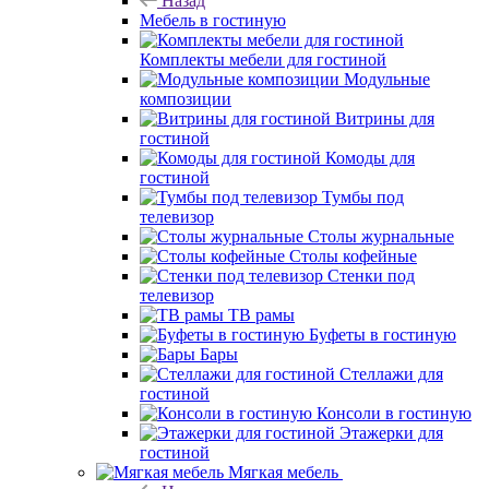
Назад
Мебель в гостиную
Комплекты мебели для гостиной
Модульные
композиции
Витрины для
гостиной
Комоды для
гостиной
Тумбы под
телевизор
Столы журнальные
Столы кофейные
Стенки под
телевизор
ТВ рамы
Буфеты в гостиную
Бары
Стеллажи для
гостиной
Консоли в гостиную
Этажерки для
гостиной
Мягкая мебель