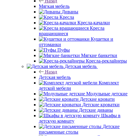
Назад
Мягкая мебель
Диваны
Кресла
Кресла-качалки
Кресла
вращающиеся
Кушетки и
оттоманки
Пуфы
Мягкие банкетки
Кресла-реклайнеры
Детская мебель
Назад
Детская мебель
Комплект
детской мебели
Модульные детские
Детские кровати
Детские кроватки
Детские диваны
Шкафы в
детскую комнату
Детские
письменные столы