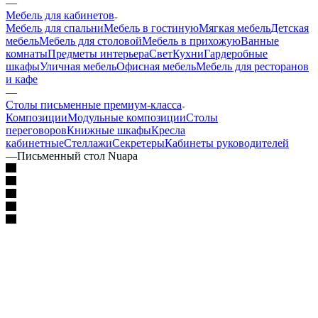
—
Мебель для кабинетов
Мебель для спальни
Мебель в гостиную
Мягкая мебель
Детская
мебель
Мебель для столовой
Мебель в прихожую
Ванные
комнаты
Предметы интерьера
Свет
Кухни
Гардеробные
шкафы
Уличная мебель
Офисная мебель
Мебель для ресторанов
и кафе
—
Столы письменные премиум-класса
Композиции
Модульные композиции
Столы
переговоров
Книжные шкафы
Кресла
кабинетные
Стеллажи
Секретеры
Кабинеты руководителей
—
Письменный стол Nuapa