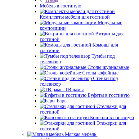
Назад
Мебель в гостиную
Комплекты мебели для гостиной
Модульные
композиции
Витрины для
гостиной
Комоды для
гостиной
Тумбы под
телевизор
Столы журнальные
Столы кофейные
Стенки под
телевизор
ТВ рамы
Буфеты в гостиную
Бары
Стеллажи для
гостиной
Консоли в гостиную
Этажерки для
гостиной
Мягкая мебель