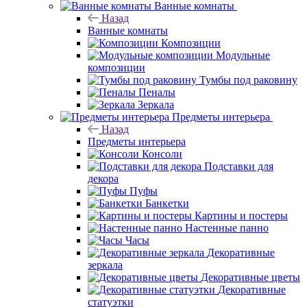
Ванные комнаты
Назад
Ванные комнаты
Композиции
Модульные
композиции
Тумбы под раковину
Пеналы
Зеркала
Предметы интерьера
Назад
Предметы интерьера
Консоли
Подставки для
декора
Пуфы
Банкетки
Картины и постеры
Настенные панно
Часы
Декоративные
зеркала
Декоративные цветы
Декоративные
статуэтки