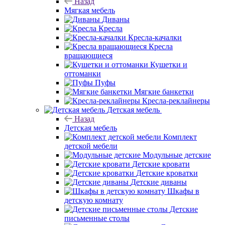
Назад
Мягкая мебель
Диваны
Кресла
Кресла-качалки
Кресла
вращающиеся
Кушетки и
оттоманки
Пуфы
Мягкие банкетки
Кресла-реклайнеры
Детская мебель
Назад
Детская мебель
Комплект
детской мебели
Модульные детские
Детские кровати
Детские кроватки
Детские диваны
Шкафы в
детскую комнату
Детские
письменные столы