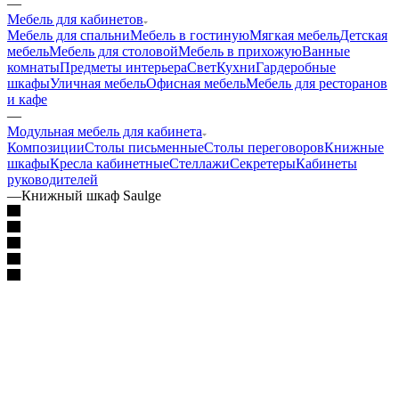
—
Мебель для кабинетов
Мебель для спальни
Мебель в гостиную
Мягкая мебель
Детская
мебель
Мебель для столовой
Мебель в прихожую
Ванные
комнаты
Предметы интерьера
Свет
Кухни
Гардеробные
шкафы
Уличная мебель
Офисная мебель
Мебель для ресторанов
и кафе
—
Модульная мебель для кабинета
Композиции
Столы письменные
Столы переговоров
Книжные
шкафы
Кресла кабинетные
Стеллажи
Секретеры
Кабинеты
руководителей
—
Книжный шкаф Saulge