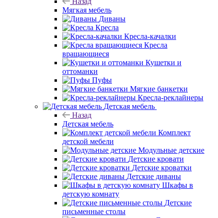
Назад
Мягкая мебель
Диваны
Кресла
Кресла-качалки
Кресла
вращающиеся
Кушетки и
оттоманки
Пуфы
Мягкие банкетки
Кресла-реклайнеры
Детская мебель
Назад
Детская мебель
Комплект
детской мебели
Модульные детские
Детские кровати
Детские кроватки
Детские диваны
Шкафы в
детскую комнату
Детские
письменные столы