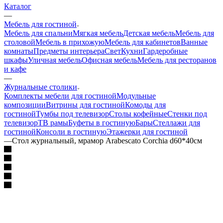
Каталог
—
Мебель для гостиной
Мебель для спальни
Мягкая мебель
Детская мебель
Мебель для
столовой
Мебель в прихожую
Мебель для кабинетов
Ванные
комнаты
Предметы интерьера
Свет
Кухни
Гардеробные
шкафы
Уличная мебель
Офисная мебель
Мебель для ресторанов
и кафе
—
Журнальные столики
Комплекты мебели для гостиной
Модульные
композиции
Витрины для гостиной
Комоды для
гостиной
Тумбы под телевизор
Столы кофейные
Стенки под
телевизор
ТВ рамы
Буфеты в гостиную
Бары
Стеллажи для
гостиной
Консоли в гостиную
Этажерки для гостиной
—
Стол журнальный, мрамор Arabescato Corchia d60*40см