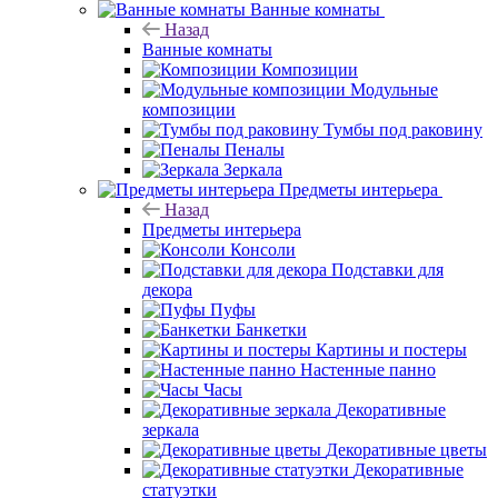
Ванные комнаты
Назад
Ванные комнаты
Композиции
Модульные
композиции
Тумбы под раковину
Пеналы
Зеркала
Предметы интерьера
Назад
Предметы интерьера
Консоли
Подставки для
декора
Пуфы
Банкетки
Картины и постеры
Настенные панно
Часы
Декоративные
зеркала
Декоративные цветы
Декоративные
статуэтки