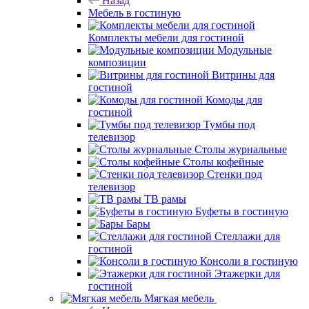
Назад
Мебель в гостиную
Комплекты мебели для гостиной
Модульные
композиции
Витрины для
гостиной
Комоды для
гостиной
Тумбы под
телевизор
Столы журнальные
Столы кофейные
Стенки под
телевизор
ТВ рамы
Буфеты в гостиную
Бары
Стеллажи для
гостиной
Консоли в гостиную
Этажерки для
гостиной
Мягкая мебель