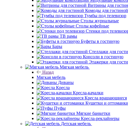
Модульные компо
Витрины для гости
Комоды для гостиной
Тумбы под телевизор
Столы журнальные
Столы кофейные
Стенки под телевизо
ТВ рамы
Буфеты в гостиную
Бары
Стеллажи для гост
Консоли в гостиную
Этажерки для гост
Мягкая мебель
Назад
Мягкая мебель
Диваны
Кресла
Кресла-качалки
Кресла вращающиеся
Кушетки и оттоманк
Пуфы
Мягкие банкетки
Кресла-реклайнеры
Детская мебель