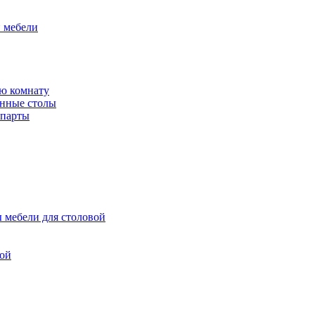
й мебели
ю комнату
енные столы
 парты
 мебели для столовой
вой