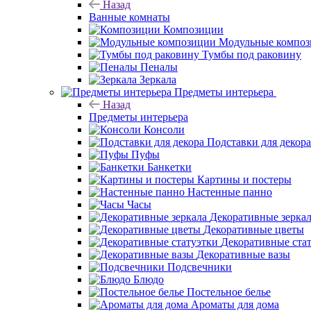
Назад
Ванные комнаты
Композиции
Модульные компо
Тумбы под раковину
Пеналы
Зеркала
Предметы интерьера
Назад
Предметы интерьера
Консоли
Подставки для декора
Пуфы
Банкетки
Картины и постеры
Настенные панно
Часы
Декоративные зерка
Декоративные цветы
Декоративные ста
Декоративные вазы
Подсвечники
Блюдо
Постельное белье
Ароматы для дома