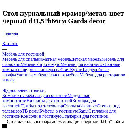
Стол журнальный мрамор/метал. цвет
черный d31,5*h66см Garda decor
Главная
—
Каталог
—
Мебель для гостиной
Мебель для спальни
Мягкая мебель
Детская мебель
Мебель для
столовой
Мебель в прихожую
Мебель для кабинетов
Ванные
комнаты
Предметы интерьера
Свет
Кухни
Гардеробные
шкафы
Уличная мебель
Офисная мебель
Мебель для ресторанов
и кафе
—
Журнальные столики
Комплекты мебели для гостиной
Модульные
композиции
Витрины для гостиной
Комоды для
гостиной
Тумбы под телевизор
Столы кофейные
Стенки под
телевизор
ТВ рамы
Буфеты в гостиную
Бары
Стеллажи для
гостиной
Консоли в гостиную
Этажерки для гостиной
—
Стол журнальный мрамор/метал. цвет черный d31,5*h66см