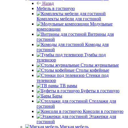
Назад
Мебель в гостиную
Комплекты мебели для гостиной
Модульные
композиции
Витрины для
гостиной
Комоды для
гостиной
Тумбы под
телевизор
Столы журнальные
Столы кофейные
Стенки под
телевизор
ТВ рамы
Буфеты в гостиную
Бары
Стеллажи для
гостиной
Консоли в гостиную
Этажерки для
гостиной
Мягкая мебель