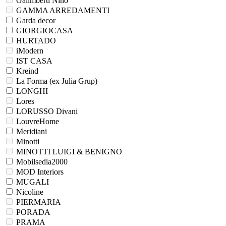
FRANCESCO PASI
Galimberti Nino
GAMMA ARREDAMENTI
Garda decor
GIORGIOCASA
HURTADO
iModern
IST CASA
Kreind
La Forma (ex Julia Grup)
LONGHI
Lores
LORUSSO Divani
LouvreHome
Meridiani
Minotti
MINOTTI LUIGI & BENIGNO
Mobilsedia2000
MOD Interiors
MUGALI
Nicoline
PIERMARIA