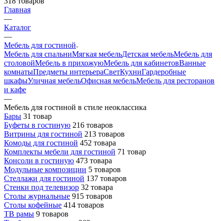
318
товаров
Главная
—
Каталог
—
Мебель для гостиной
Мебель для спальни
Мягкая мебель
Детская мебель
Мебель для
столовой
Мебель в прихожую
Мебель для кабинетов
Ванные
комнаты
Предметы интерьера
Свет
Кухни
Гардеробные
шкафы
Уличная мебель
Офисная мебель
Мебель для ресторанов
и кафе
—
Мебель для гостиной в стиле неоклассика
Бары
31 товар
Буфеты в гостиную
216 товаров
Витрины для гостиной
213 товаров
Комоды для гостиной
452 товара
Комплекты мебели для гостиной
71 товар
Консоли в гостиную
473 товара
Модульные композиции
5 товаров
Стеллажи для гостиной
137 товаров
Стенки под телевизор
32 товара
Столы журнальные
915 товаров