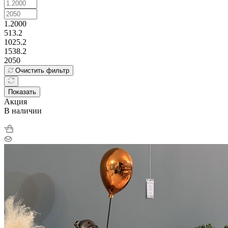
Высота, см
1.2000
513.2
1025.2
1538.2
2050
Очистить фильтр
Показать
Акция
В наличии