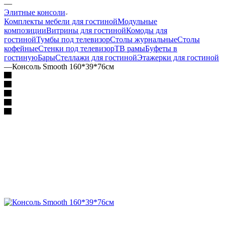
—
Элитные консоли
Комплекты мебели для гостиной
Модульные
композиции
Витрины для гостиной
Комоды для
гостиной
Тумбы под телевизор
Столы журнальные
Столы
кофейные
Стенки под телевизор
ТВ рамы
Буфеты в
гостиную
Бары
Стеллажи для гостиной
Этажерки для гостиной
—
Консоль Smooth 160*39*76см