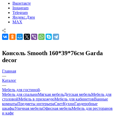
Вконтакте
Instagram
Telegram
Яндекс.Дзен
MAX
Консоль Smooth 160*39*76см Garda
decor
Главная
—
Каталог
—
Мебель для гостиной
Мебель для спальни
Мягкая мебель
Детская мебель
Мебель для
столовой
Мебель в прихожую
Мебель для кабинетов
Ванные
комнаты
Предметы интерьера
Свет
Кухни
Гардеробные
шкафы
Уличная мебель
Офисная мебель
Мебель для ресторанов
и кафе