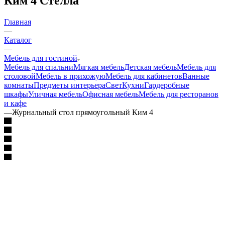
Ким 4 Стелла
Главная
—
Каталог
—
Мебель для гостиной
Мебель для спальни
Мягкая мебель
Детская мебель
Мебель для
столовой
Мебель в прихожую
Мебель для кабинетов
Ванные
комнаты
Предметы интерьера
Свет
Кухни
Гардеробные
шкафы
Уличная мебель
Офисная мебель
Мебель для ресторанов
и кафе
—
Журнальный стол прямоугольный Ким 4