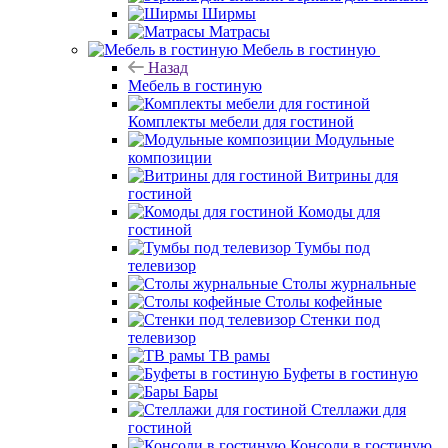
Ширмы
Матрасы
Мебель в гостиную
Назад
Мебель в гостиную
Комплекты мебели для гостиной
Модульные
композиции
Витрины для
гостиной
Комоды для
гостиной
Тумбы под
телевизор
Столы журнальные
Столы кофейные
Стенки под
телевизор
ТВ рамы
Буфеты в гостиную
Бары
Стеллажи для
гостиной
Консоли в гостиную