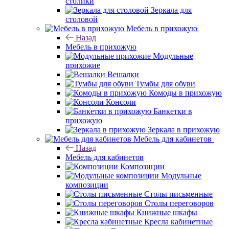
столики
Зеркала для
столовой
Мебель в прихожую
Назад
Мебель в прихожую
Модульные
прихожие
Вешалки
Тумбы для обуви
Комоды в прихожую
Консоли
Банкетки в
прихожую
Зеркала в прихожую
Мебель для кабинетов
Назад
Мебель для кабинетов
Композиции
Модульные
композиции
Столы письменные
Столы переговоров
Книжные шкафы
Кресла кабинетные