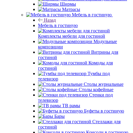
Ширмы
Матрасы
Мебель в гостиную
Назад
Мебель в гостиную
Комплекты мебели для гостиной
Модульные
композиции
Витрины для
гостиной
Комоды для
гостиной
Тумбы под
телевизор
Столы журнальные
Столы кофейные
Стенки под
телевизор
ТВ рамы
Буфеты в гостиную
Бары
Стеллажи для
гостиной
Консоли в гостиную