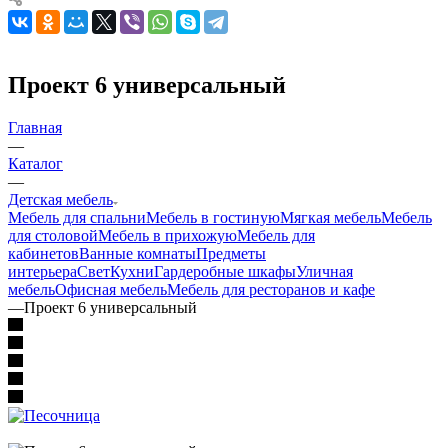
Проект 6 универсальный
Главная
—
Каталог
—
Детская мебель
Мебель для спальни
Мебель в гостиную
Мягкая мебель
Мебель
для столовой
Мебель в прихожую
Мебель для
кабинетов
Ванные комнаты
Предметы
интерьера
Свет
Кухни
Гардеробные шкафы
Уличная
мебель
Офисная мебель
Мебель для ресторанов и кафе
—
Проект 6 универсальный